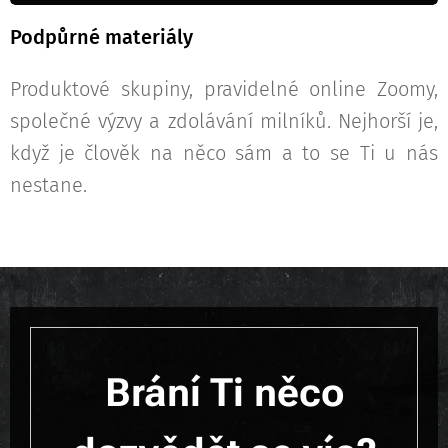
Podpůrné materiály
Produktové skupiny, pravidelné online Zoomy,
společné výzvy a zdolávání milníků. Nejhorší je,
když je člověk na něco sám a to se Ti u nás
nestane.
Brání Ti něco