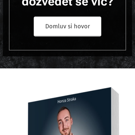
dozvědět se víc?
Domluv si hovor