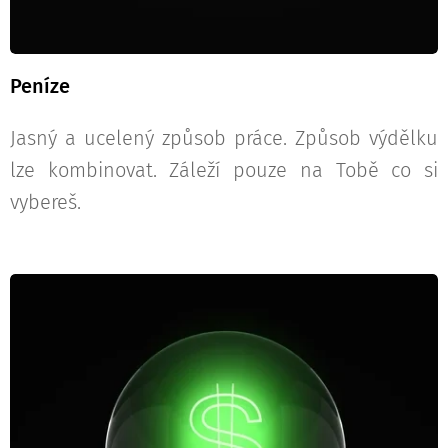
Peníze
Jasný a ucelený způsob práce. Způsob výdělku
lze kombinovat. Záleží pouze na Tobě co si
vybereš.