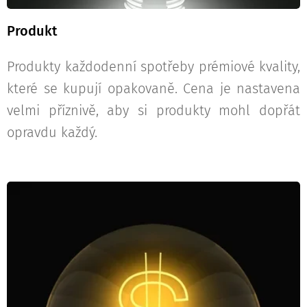
Produkt
Produkty každodenní spotřeby prémiové kvality,
které se kupují opakovaně. Cena je nastavena
velmi příznivě, aby si produkty mohl dopřát
opravdu každý.