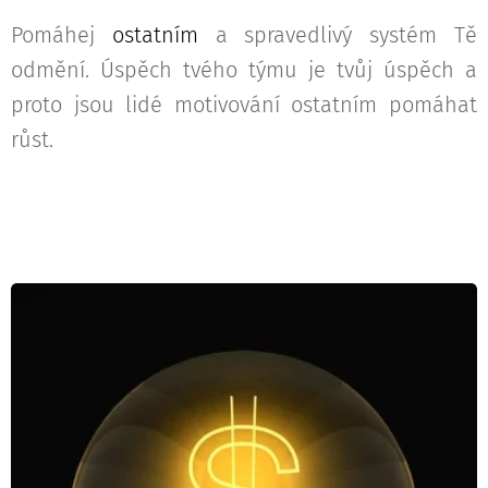
Pomáhej
ostatním
a spravedlivý systém Tě
odmění. Úspěch tvého týmu je tvůj úspěch a
proto jsou lidé motivování ostatním pomáhat
růst.