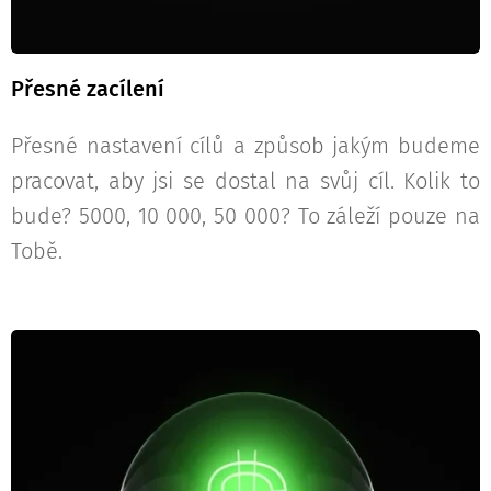
Přesné zacílení
Přesné nastavení cílů a způsob jakým budeme
pracovat, aby jsi se dostal na svůj cíl. Kolik to
bude? 5000, 10 000, 50 000? To záleží pouze na
Tobě.